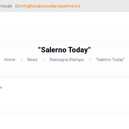
vvocati
info@studiocavallaroepartners.it
“Salerno Today”
Home
News
Rassegna Stampa
“Salerno Today”
”