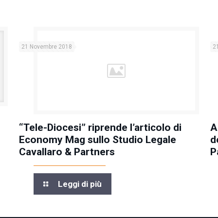
21 Novembre 2018
2
“Tele-Diocesi” riprende l’articolo di
A
Economy Mag sullo Studio Legale
d
Cavallaro & Partners
P
Leggi di più