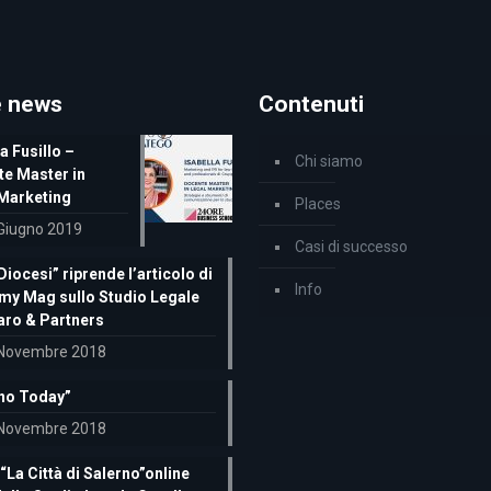
e news
Contenuti
a Fusillo –
Chi siamo
e Master in
Marketing
Places
Giugno 2019
Casi di successo
Diocesi” riprende l’articolo di
Info
y Mag sullo Studio Legale
aro & Partners
Novembre 2018
no Today”
Novembre 2018
“La Città di Salerno”online