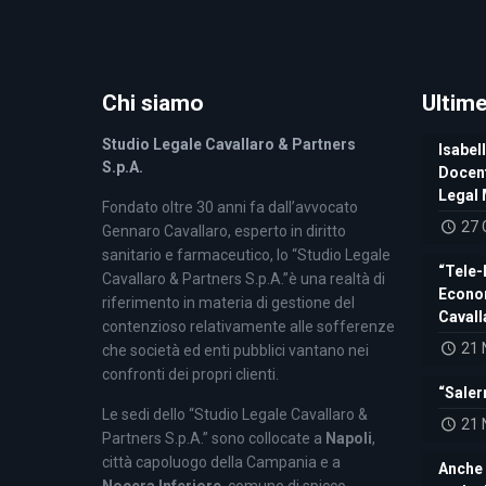
Chi siamo
Ultim
Studio Legale Cavallaro & Partners
Isabell
S.p.A.
Docent
Legal 
Fondato oltre 30 anni fa dall’avvocato
27 
Gennaro Cavallaro, esperto in diritto
sanitario e farmaceutico, lo “Studio Legale
“Tele-
Cavallaro & Partners S.p.A.”è una realtà di
Econom
riferimento in materia di gestione del
Cavall
contenzioso relativamente alle sofferenze
21 
che società ed enti pubblici vantano nei
confronti dei propri clienti.
“Saler
Le sedi dello “Studio Legale Cavallaro &
21 
Partners S.p.A.” sono collocate a
Napoli
,
città capoluogo della Campania e a
Anche 