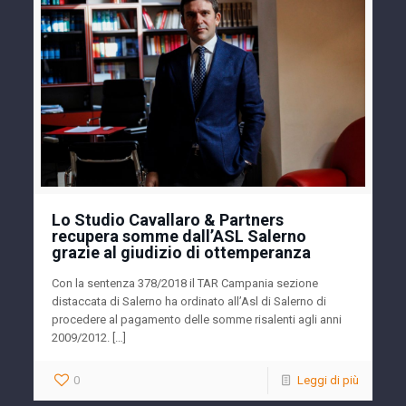
Lo Studio Cavallaro & Partners
recupera somme dall’ASL Salerno
grazie al giudizio di ottemperanza
Con la sentenza 378/2018 il TAR Campania sezione
distaccata di Salerno ha ordinato all’Asl di Salerno di
procedere al pagamento delle somme risalenti agli anni
2009/2012. […]
0
Leggi di più