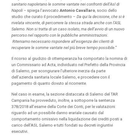
sanitario napoletano le somme vantate nei confronti dell’Asl di
Napoli –
spiega l’avvocato
Antonio Cavallaro
, socio dello
studio che curato il procedimento –
Da qui la decisione, che si è
rivelata vincente, di percorrere la stessa strada anche con l’ASL
Salerno. Non si tratta di un caso isolato, ma dell’avvio di un nuovo
percorso nel rapporto con le pubbliche amministrazioni.
Riteniamo necessario rispondere all’esigenza dei clienti di
recuperare le somme vantate nel più breve tempo possibile.”
Il ricorso al giudizio di ottemperanza ha comportato la nomina di
un Commissario ad Acta, individuato nel Prefetto della Provincia
di Salerno, per scongiurare l’ulteriore inerzia da parte
dell’azienda sanitaria locale Salerno, e procedere con il
pagamento di quanto dovuto al ricorrente.
Nel caso in esame, la sezione distaccata di Salerno del TAR
Campania ha provveduto, inoltre, a sottoporre la sentenza
378/2018 all’esame della Corte dei Conti, per le valutazioni
riguardo ad un possibile danno erariale causato dal
comportamento omissivo nella liquidazione dei crediti posti a
carico dell’ASL Salerno e tutti fondati su decreti ingiuntivi
esecutivi.