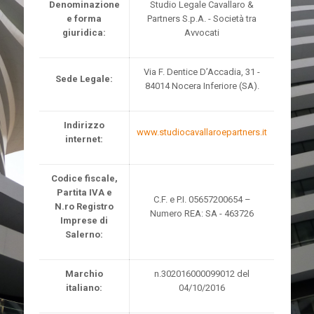
Denominazione
Studio Legale Cavallaro &
e forma
Partners S.p.A. - Società tra
giuridica:
Avvocati
Via F. Dentice D’Accadia, 31 -
Sede Legale:
84014 Nocera Inferiore (SA).
Indirizzo
www.studiocavallaroepartners.it
internet:
Codice fiscale,
Partita IVA e
C.F. e P.I. 05657200654 –
N.ro Registro
Numero REA: SA - 463726
Imprese di
Salerno:
Marchio
n.302016000099012 del
italiano:
04/10/2016