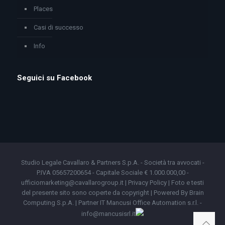
Places
Casi di successo
Info
Seguici su Facebook
Studio Legale Cavallaro & Partners S.p.A. - Società tra avvocati -
P.IVA 05657200654 - Capitale Sociale € 1.000.000,00 -
ufficiomarketing@cavallarogroup.it |
Privacy Policy
| Foto e testi
del presente sito sono coperte da copyright | Powered By
Brain
Computing S.p.A.
|
Partner IT Mancusi Office Automation s.r.l.
-
info@mancusisrl.it