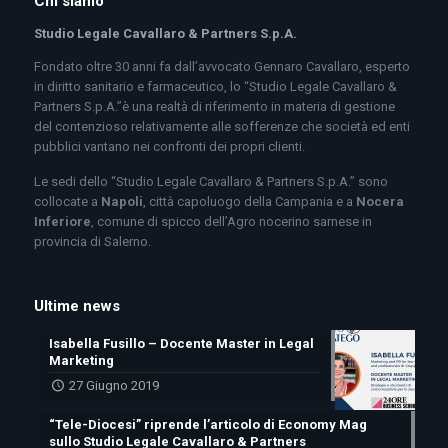
Chi siamo
Studio Legale Cavallaro & Partners S.p.A.
Fondato oltre 30 anni fa dall’avvocato Gennaro Cavallaro, esperto
in diritto sanitario e farmaceutico, lo “Studio Legale Cavallaro &
Partners S.p.A.”è una realtà di riferimento in materia di gestione
del contenzioso relativamente alle sofferenze che società ed enti
pubblici vantano nei confronti dei propri clienti.
Le sedi dello “Studio Legale Cavallaro & Partners S.p.A.” sono
collocate a
Napoli
, città capoluogo della Campania e a
Nocera
Inferiore
, comune di spicco dell’Agro nocerino sarnese in
provincia di Salerno.
Ultime news
Isabella Fusillo – Docente Master in Legal
Marketing
27 Giugno 2019
“Tele-Diocesi” riprende l’articolo di Economy Mag
sullo Studio Legale Cavallaro & Partners