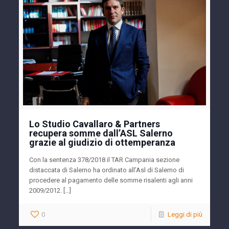
Lo Studio Cavallaro & Partners
recupera somme dall’ASL Salerno
grazie al giudizio di ottemperanza
Con la sentenza 378/2018 il TAR Campania sezione
distaccata di Salerno ha ordinato all’Asl di Salerno di
procedere al pagamento delle somme risalenti agli anni
2009/2012. […]
0
Leggi di più