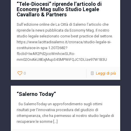
“Tele-Diocesi” riprende l’articolo di
Economy Mag sullo Studio Legale
Cavallaro & Partners
Sull’edizione online de La Città di Salerno l’articolo che
riprende la news pubblicata da Economy Mag. Il nostro
studio legale selezionato come best practice del settore.
https://www.lacittadisalerno.it/cronaca/studio-legale-si-
costituisce-in-spa-1.2072682?
fbclid=IwAR2Pd2jcoWmhcwSLRo-
mm02OnAkU8ExjMupS45MPWiFQJC1DLIze97W1B3U
0
Leggi di più
“Salerno Today”
Su SalernoToday un approfondimento sugli ottimi
risultati per l’innovativa procedura del giudizio di
ottemperanza, che ha permesso al nostro studio legale di
recuperare le somme […]