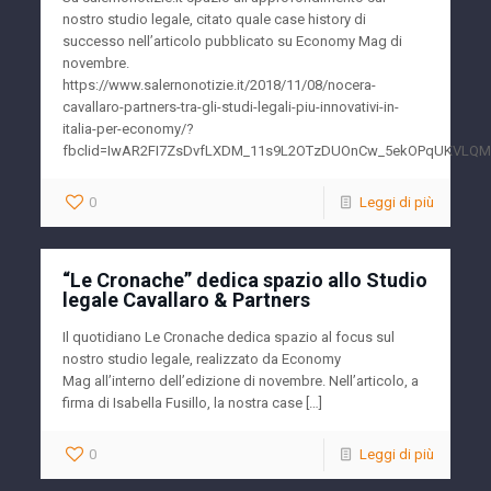
nostro studio legale, citato quale case history di
successo nell’articolo pubblicato su Economy Mag di
novembre.
https://www.salernonotizie.it/2018/11/08/nocera-
cavallaro-partners-tra-gli-studi-legali-piu-innovativi-in-
italia-per-economy/?
fbclid=IwAR2FI7ZsDvfLXDM_11s9L2OTzDUOnCw_5ekOPqUKVLQM
0
Leggi di più
“Le Cronache” dedica spazio allo Studio
legale Cavallaro & Partners
Il quotidiano Le Cronache dedica spazio al focus sul
nostro studio legale, realizzato da Economy
Mag all’interno dell’edizione di novembre. Nell’articolo, a
firma di Isabella Fusillo, la nostra case […]
0
Leggi di più