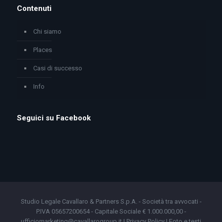
Contenuti
Chi siamo
Places
Casi di successo
Info
Seguici su Facebook
Studio Legale Cavallaro & Partners S.p.A. - Società tra avvocati -
P.IVA 05657200654 - Capitale Sociale € 1.000.000,00 -
ufficiomarketing@cavallarogroup.it |
Privacy Policy
| Foto e testi