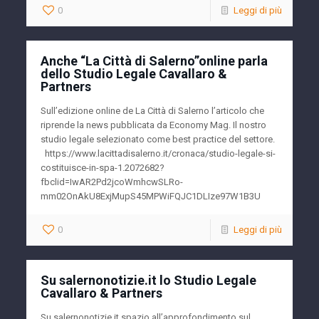
0
Leggi di più
Anche “La Città di Salerno”online parla
dello Studio Legale Cavallaro &
Partners
Sull’edizione online de La Città di Salerno l’articolo che
riprende la news pubblicata da Economy Mag. Il nostro
studio legale selezionato come best practice del settore.
https://www.lacittadisalerno.it/cronaca/studio-legale-si-
costituisce-in-spa-1.2072682?
fbclid=IwAR2Pd2jcoWmhcwSLRo-
mm02OnAkU8ExjMupS45MPWiFQJC1DLIze97W1B3U
0
Leggi di più
Su salernonotizie.it lo Studio Legale
Cavallaro & Partners
Su salernonotizie.it spazio all’approfondimento sul