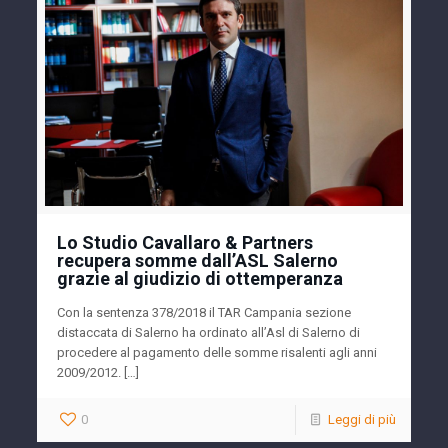
Lo Studio Cavallaro & Partners
recupera somme dall’ASL Salerno
grazie al giudizio di ottemperanza
Con la sentenza 378/2018 il TAR Campania sezione
distaccata di Salerno ha ordinato all’Asl di Salerno di
procedere al pagamento delle somme risalenti agli anni
2009/2012. […]
0
Leggi di più