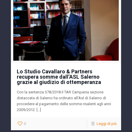
Lo Studio Cavallaro & Partners
recupera somme dall’ASL Salerno
grazie al giudizio di ottemperanza
Con la sentenza 378/2018 il TAR Campania sezione
distaccata di Salerno ha ordinato all’Asl di Salerno di
procedere al pagamento delle somme risalenti agli anni
2009/2012. […]
0
Leggi di più