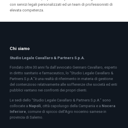
con servizi legali personalizzati ed un team di professionisti di
elevata competenza.
Chi siamo
Studio Legale Cavallaro & Partners S.p.A.
Fondato oltre 30 anni fa dall’avvocato Gennaro Cavallaro, esperto
in diritto sanitario e farmaceutico, lo “Studio Legale Cavallaro &
Partners S.p.A.”è una realtà di riferimento in materia di gestione
del contenzioso relativamente alle sofferenze che società ed enti
pubblici vantano nei confronti dei propri clienti.
Le sedi dello “Studio Legale Cavallaro & Partners S.p.A.” sono
collocate a
Napoli
, città capoluogo della Campania e a
Nocera
Inferiore
, comune di spicco dell’Agro nocerino sarnese in
provincia di Salerno.