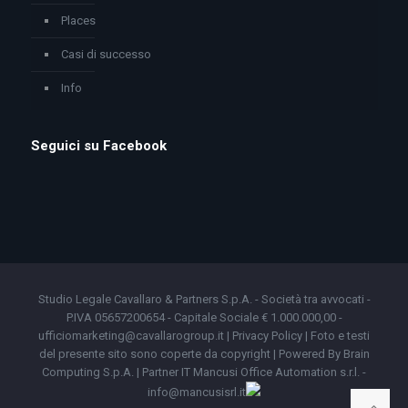
Places
Casi di successo
Info
Seguici su Facebook
Studio Legale Cavallaro & Partners S.p.A. - Società tra avvocati -
P.IVA 05657200654 - Capitale Sociale € 1.000.000,00 -
ufficiomarketing@cavallarogroup.it |
Privacy Policy
| Foto e testi
del presente sito sono coperte da copyright | Powered By
Brain
Computing S.p.A.
|
Partner IT Mancusi Office Automation s.r.l.
-
info@mancusisrl.it