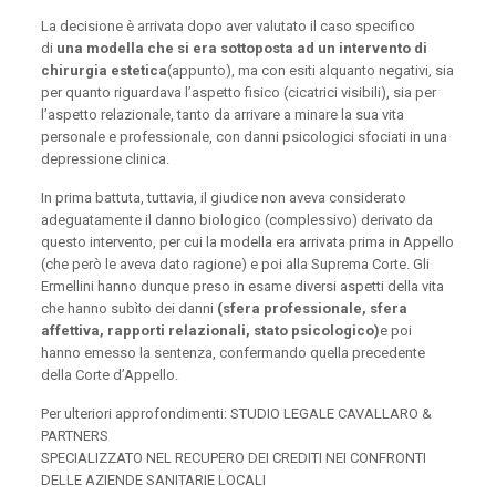
La decisione è arrivata dopo aver valutato il caso specifico
di
una modella che si era sottoposta ad un intervento di
chirurgia estetica
(appunto), ma con esiti alquanto negativi, sia
per quanto riguardava l’aspetto fisico (cicatrici visibili), sia per
l’aspetto relazionale, tanto da arrivare a minare la sua vita
personale e professionale, con danni psicologici sfociati in una
depressione clinica.
In prima battuta, tuttavia, il giudice non aveva considerato
adeguatamente il danno biologico (complessivo) derivato da
questo intervento, per cui la modella era arrivata prima in Appello
(che però le aveva dato ragione) e poi alla Suprema Corte. Gli
Ermellini hanno dunque preso in esame diversi aspetti della vita
che hanno subìto dei danni
(sfera professionale, sfera
affettiva, rapporti relazionali, stato psicologico)
e poi
hanno emesso la sentenza, confermando quella precedente
della Corte d’Appello.
Per ulteriori approfondimenti: STUDIO LEGALE CAVALLARO &
PARTNERS
SPECIALIZZATO NEL RECUPERO DEI CREDITI NEI CONFRONTI
DELLE AZIENDE SANITARIE LOCALI