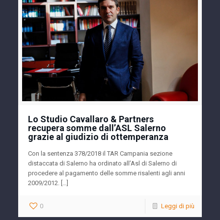
Lo Studio Cavallaro & Partners
recupera somme dall’ASL Salerno
grazie al giudizio di ottemperanza
Con la sentenza 378/2018 il TAR Campania sezione
distaccata di Salerno ha ordinato all’Asl di Salerno di
procedere al pagamento delle somme risalenti agli anni
2009/2012. […]
0
Leggi di più