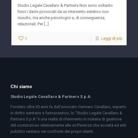
Studio Legale Cavallaro & Partners Non sono soltanto
fisici i danni provocati da un intervento estetico non
riuscito, ma anche psicologici e, di conseguenza,
relazionali. Per […]
3
Leggi di più
Chi siamo
Studio Legale Cavallaro & Partners S.p.A.
Fondato oltre 30 anni fa dall’avvocato Gennaro Cavallaro, esperto
in diritto sanitario e farmaceutico, lo “Studio Legale Cavallaro &
Partners S.p.A.”è una realtà di riferimento in materia di gestione
del contenzioso relativamente alle sofferenze che società ed enti
pubblici vantano nei confronti dei propri clienti.