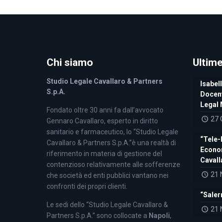
Chi siamo
Ultim
Studio Legale Cavallaro & Partners
Isabell
S.p.A.
Docent
Legal 
Fondato oltre 30 anni fa dall’avvocato
27 
Gennaro Cavallaro, esperto in diritto
sanitario e farmaceutico, lo “Studio Legale
“Tele-
Cavallaro & Partners S.p.A.”è una realtà di
Econom
riferimento in materia di gestione del
Cavall
contenzioso relativamente alle sofferenze
21 
che società ed enti pubblici vantano nei
confronti dei propri clienti.
“Saler
Le sedi dello “Studio Legale Cavallaro &
21 
Partners S.p.A.” sono collocate a
Napoli
,