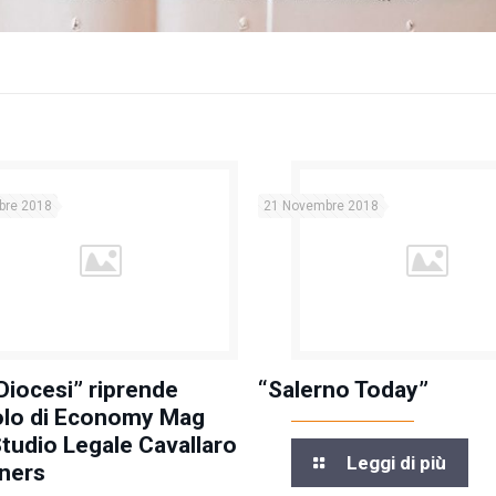
bre 2018
21 Novembre 2018
Diocesi” riprende
“Salerno Today”
colo di Economy Mag
Studio Legale Cavallaro
Leggi di più
ners