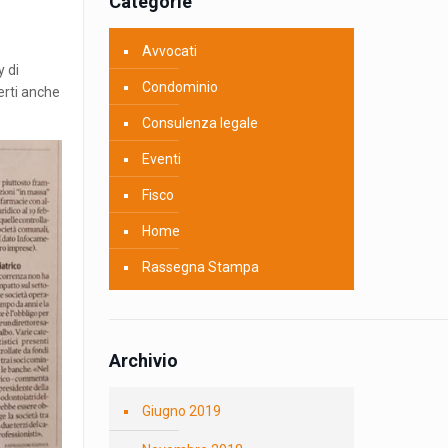
Categorie
Avvocati
y di
Condominio
erti anche
Consulenza legale
Eventi
Fisco
Home
Rassegna Stampa
Archivio
Giugno 2019