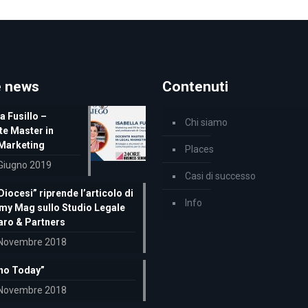
e news
Contenuti
a Fusillo –
Chi siamo
e Master in
Marketing
Places
Giugno 2019
Casi di successo
Diocesi” riprende l’articolo di
Info
y Mag sullo Studio Legale
aro & Partners
Novembre 2018
no Today”
Novembre 2018