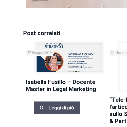
Post correlati
27 Giugno 2019
21 Novem
Isabella Fusillo – Docente
Master in Legal Marketing
“Tele-
l’arti
Leggi di più
sullo 
& Part