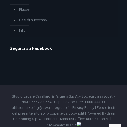
Places
Casi di successo
Info
Seguici su Facebook
Studio Legale Cavallaro & Partners S.p.A. - Società tra avvocati -
P.IVA 05657200654 - Capitale Sociale € 1.000.000,00 -
ufficiomarketing@cavallarogroup.it |
Privacy Policy
| Foto e testi
del presente sito sono coperte da copyright | Powered By
Brain
Computing S.p.A.
|
Partner IT Mancusi Office Automation s.r.l.
-
info@mancusisrl.it