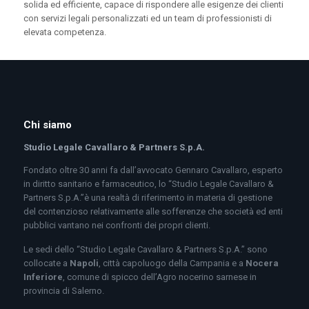
solida ed efficiente, capace di rispondere alle esigenze dei clienti
con servizi legali personalizzati ed un team di professionisti di
elevata competenza.
Chi siamo
Studio Legale Cavallaro & Partners S.p.A.
Fondato oltre 30 anni fa dall’avvocato Gennaro Cavallaro, esperto
in diritto sanitario e farmaceutico, lo “Studio Legale Cavallaro &
Partners S.p.A.”è una realtà di riferimento in materia di gestione
del contenzioso relativamente alle sofferenze che società ed enti
pubblici vantano nei confronti dei propri clienti.
Le sedi dello “Studio Legale Cavallaro & Partners S.p.A.” sono
collocate a
Napoli
, città capoluogo della Campania e a
Nocera
Inferiore
, comune di spicco dell’Agro nocerino sarnese in
provincia di Salerno.